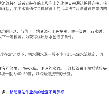
管道连接；或者安装在船上和岸上的旋转支架通过摇臂连接，输
动连接，主出水管通过金属软管上的活动法兰片与铺设在岸边的
地难的问题，节约了土地资源和工程投资，便于管理。取水时，
以下一定位置，为获得优质原水创造了条件。
速度在2m/h以下，枯水期水深一般不小于1.5~2m水流稳定、流
有适宜的倾角，也是水库、湖泊的水源。当连接管采用阶梯式接头
岸坡一般为40~60度，以缩短连接管的长度。
一条：
移动泵站作业前的检查不可忽视