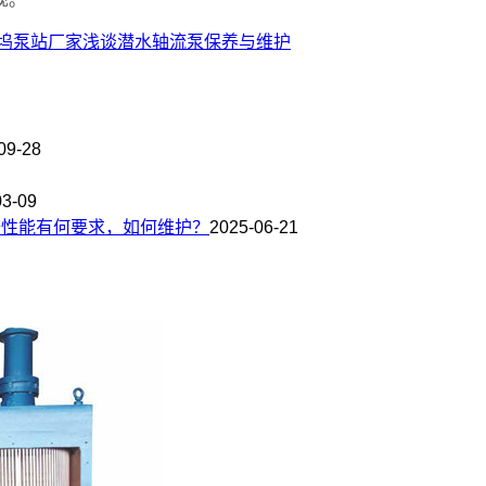
坞泵站厂家浅谈潜水轴流泵保养与维护
09-28
03-09
备性能有何要求，如何维护？
2025-06-21