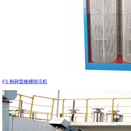
FS 粉碎型格栅除污机