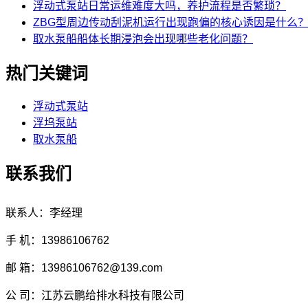
浮动式泵站日常运维难度大吗，养护流程是否繁琐？
ZBG型周边传动刮泥机运行出现跑偏的核心诱因是什么
取水泵船船体长期浸泡会出现哪些老化问题？
热门关键词
浮动式泵站
浮坞泵站
取水泵船
联系我们
联系人：李经理
手 机：13986106762
邮 箱：13986106762@139.com
公 司：江苏云鹏给排水科技有限公司