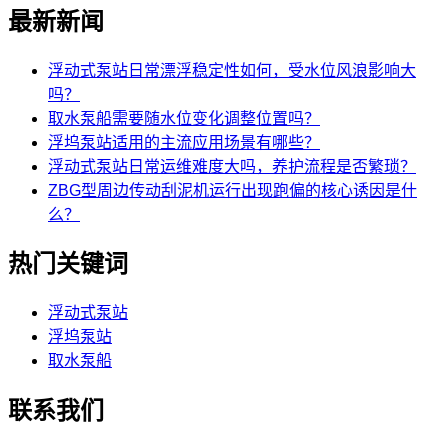
最新新闻
浮动式泵站日常漂浮稳定性如何，受水位风浪影响大
吗？
取水泵船需要随水位变化调整位置吗？
浮坞泵站适用的主流应用场景有哪些？
浮动式泵站日常运维难度大吗，养护流程是否繁琐？
ZBG型周边传动刮泥机运行出现跑偏的核心诱因是什
么？
热门关键词
浮动式泵站
浮坞泵站
取水泵船
联系我们