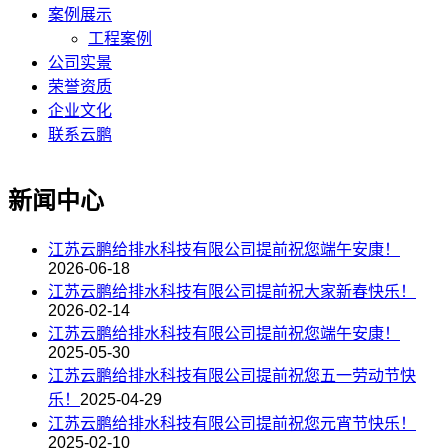
案例展示
工程案例
公司实景
荣誉资质
企业文化
联系云鹏
新闻中心
江苏云鹏给排水科技有限公司提前祝您端午安康！
2026-06-18
江苏云鹏给排水科技有限公司提前祝大家新春快乐！
2026-02-14
江苏云鹏给排水科技有限公司提前祝您端午安康！
2025-05-30
江苏云鹏给排水科技有限公司提前祝您五一劳动节快
乐！
2025-04-29
江苏云鹏给排水科技有限公司提前祝您元宵节快乐！
2025-02-10