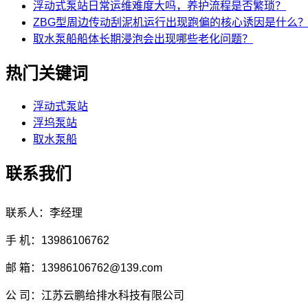
浮动式泵站日常运维难度大吗，养护流程是否繁琐？
ZBG型周边传动刮泥机运行出现跑偏的核心诱因是什么
取水泵船船体长期浸泡会出现哪些老化问题？
热门关键词
浮动式泵站
浮坞泵站
取水泵船
联系我们
联系人：李经理
手 机：13986106762
邮 箱：13986106762@139.com
公 司：江苏云鹏给排水科技有限公司