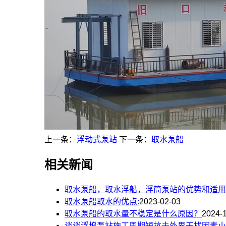
？
上一条：
浮动式泵站
下一条：
取水泵船
相关新闻
取水泵船，取水浮船，浮筒泵站的优势和适用
取水泵船取水的优点:
2023-02-03
取水泵船的取水量不稳定是什么原因？
2024-
谈谈浮坞泵站施工周期短抗击外界干扰因素小