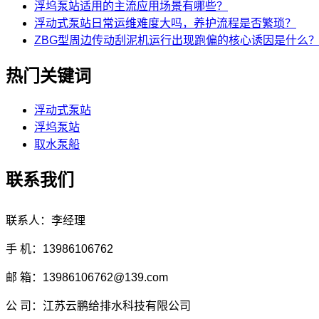
浮坞泵站适用的主流应用场景有哪些？
浮动式泵站日常运维难度大吗，养护流程是否繁琐？
ZBG型周边传动刮泥机运行出现跑偏的核心诱因是什么
热门关键词
浮动式泵站
浮坞泵站
取水泵船
联系我们
联系人：李经理
手 机：13986106762
邮 箱：13986106762@139.com
公 司：江苏云鹏给排水科技有限公司