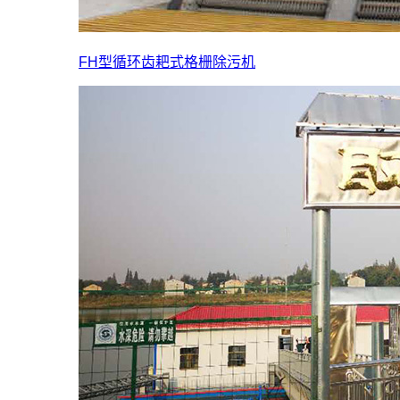
FH型循环齿耙式格栅除污机