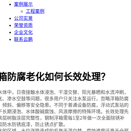
案例展示
工程案例
公司实景
荣誉资质
企业文化
联系云鹏
箱防腐老化如何长效处理？
体中，日夜接触水体浸泡、干湿交替、阳光暴晒和水流冲刷，
化、渗水空鼓等问题，很多用户只关注水泵运行，忽略浮箱防腐
、倾斜、偏移等安全隐患。不同于普通设备防腐，浮动式泵站的
下长期浸泡、水体酸碱腐蚀、风浪摩擦的特殊环境。长效处理先
表层树脂涂层完整性，钢制浮箱需每1至2年做一次全面除锈补
和防水防锈底漆，防止锈点扩散。
的区域，水位涨跌造成的反复干湿交替，腐蚀速度远高于全部