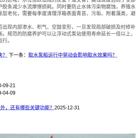
护胶条减少水流摩擦损耗。同时要防止水体污染物腐蚀，养殖水
涂层老化，需要每季度清理浮箱表面青苔、污垢、附着藻类，避
出现内部渗水、积气、空鼓变形，一旦发现局部破损及时修补
衡。规范的防腐养护可以让浮动式泵站使用寿命延长一倍以上，
运行。
决？
下一条：
取水泵船运行中晃动会影响取水效果吗？
0-09-21
9-04-09
用外，还有哪些关键功能？
2025-12-31