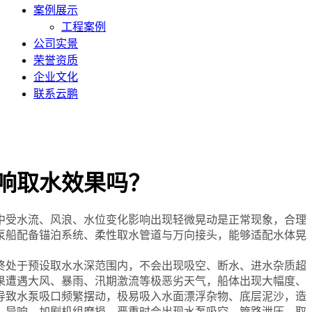
案例展示
工程案例
公司实景
荣誉资质
企业文化
联系云鹏
响取水效果吗？
受水流、风浪、水位变化影响出现轻微晃动是正常现象，合理
泵船配备锚泊系统、柔性取水管道与万向接头，能够适配水体晃
处于预设取水水深范围内，不会出现吸空、断水、进水杂质超
果遭遇大风、暴雨、汛期激流等极恶劣天气，船体出现大幅度、
导致水泵吸口频繁摆动，极易吸入水面漂浮杂物、底层泥沙，造
、异响，加剧机组磨损，严重时会出现水泵吸空、管路泄压、取