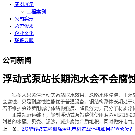
案例展示
工程案例
公司实景
荣誉资质
企业文化
联系云鹏
公司新闻
浮动式泵站长期泡水会不会腐
很多人只关注浮动式泵站取水效果，忽略水体浸泡、干湿交
会腐蚀，只是耐腐蚀性能优于普通设备。钢结构浮体长期处于
若不维护会逐步削弱浮体结构强度、降低浮力。高分子材质浮
正常规范运维下，钢制浮动式泵站整体使用寿命可达15-2
附着的水藻、贝壳、泥沙，减少腐蚀介质堆积，同时做好电气
上一条：
ZG型转鼓式格栅除污机电机过载停机如何排查修复？