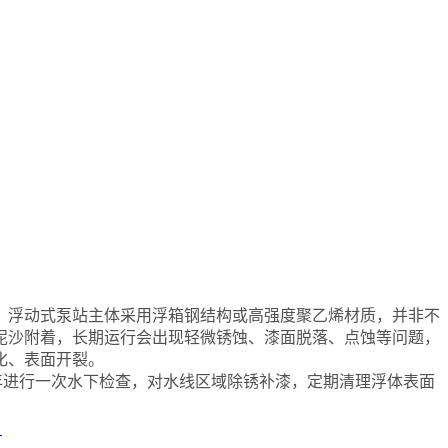
浮动式泵站主体采用浮箱钢结构或高强度聚乙烯材质，并非不
泥沙附着，长期运行会出现轻微锈蚀、漆面脱落、点蚀等问题，
化、表面开裂。
年进行一次水下检查，对水线区域除锈补漆，定期清理浮体表面
？