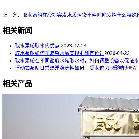
上一条：
取水泵船在应对突发水质污染事件时能发挥什么特殊
相关新闻
取水泵船取水的优点:
2023-02-03
取水泵船如何在复杂水域实现准确定位？
2026-04-22
取水泵船在不同盐度水域取水时，如何调整设备以保证水
浮动式泵站日常漂浮稳定性如何，受水位风浪影响大吗？
相关产品